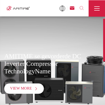



AMITIME se gevorderde DC
Inverter Compressor
TechnologyName
VIEW MORE
