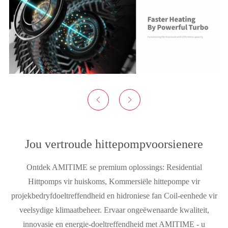


Jou vertroude hittepompvoorsienere
Ontdek AMITIME se premium oplossings: Residential
Hittpomps vir huiskoms, Kommersiële hittepompe vir
projekbedryfdoeltreffendheid en hidroniese fan Coil-eenhede vir
veelsydige klimaatbeheer. Ervaar ongeëwenaarde kwaliteit,
innovasie en energie-doeltreffendheid met AMITIME - u