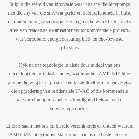
Suip in die wêreld van innovasie waar ons sny die hittepomps
met die sny van die sny, wat gerief en doeltreffendheid in huise
en ondernemings revolusioniseer. regoor die wêreld. Ons reeks
strek van residensiële klimaatbeheer tot kommersiële projekte,
wat betroubare, energiebesparing bied, en eko-bewuste
oplossings.
Kyk na ons tegnologie in aksie deur middel van ons
uiteenlopende installasiestudies, wat toon hoe AMITIME hitte
pompe die weg lei in prestasie en koste-doeltreffendheid. Hetsy
die opgradering van residensiële HVAC of die kommersiële
verwarming op te skaal, ons kundigheid belowe wat u
verwagtinge oortref.
Embars saam met ons op hierdie vertoningreis en ontdek waarom
AMITIME hittepompverskaffer uitstaan as die beste keuse vir