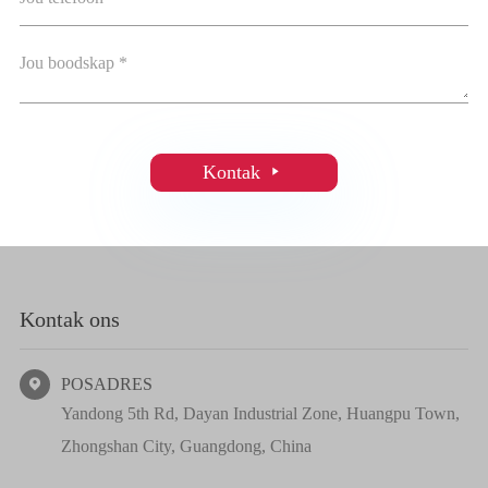
Kontak

Kontak ons
POSADRES

Yandong 5th Rd, Dayan Industrial Zone, Huangpu Town,
Zhongshan City, Guangdong, China