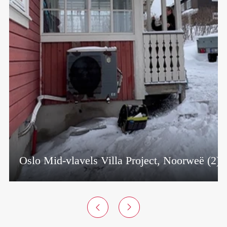
Transito Eienskappe 
 Villa Project, Noorweë (2)
RepubliekName

