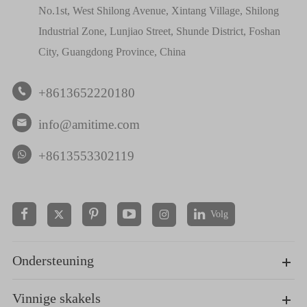
No.1st, West Shilong Avenue, Xintang Village, Shilong
Industrial Zone, Lunjiao Street, Shunde District, Foshan
City, Guangdong Province, China
+8613652220180

info@amitime.com

+8613553302119
Volg


Ondersteuning
Vinnige skakels