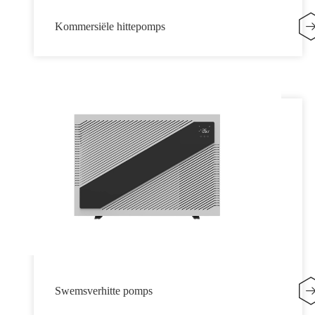
Kommersiële hittepomps
Swemsverhitte pomps