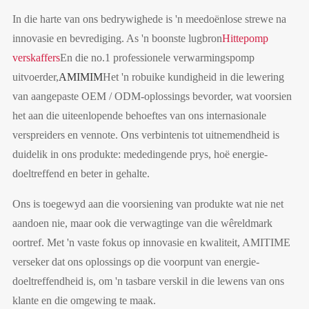
In die harte van ons bedrywighede is 'n meedoënlose strewe na
innovasie en bevrediging. As 'n boonste lugbron
Hittepomp
verskaffers
En die no.1 professionele verwarmingspomp
uitvoerder,
AMIMIM
Het 'n robuike kundigheid in die lewering
van aangepaste OEM / ODM-oplossings bevorder, wat voorsien
het aan die uiteenlopende behoeftes van ons internasionale
verspreiders en vennote. Ons verbintenis tot uitnemendheid is
duidelik in ons produkte: mededingende prys, hoë energie-
doeltreffend en beter in gehalte.
Ons is toegewyd aan die voorsiening van produkte wat nie net
aandoen nie, maar ook die verwagtinge van die wêreldmark
oortref. Met 'n vaste fokus op innovasie en kwaliteit, AMITIME
verseker dat ons oplossings op die voorpunt van energie-
doeltreffendheid is, om 'n tasbare verskil in die lewens van ons
klante en die omgewing te maak.