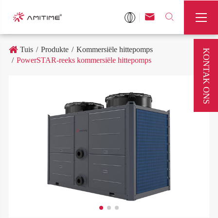



Tuis
Produkte
Kommersiële hittepomps
KONTAK ONS
PowerSTAR-reeks kommersiële hittepomps