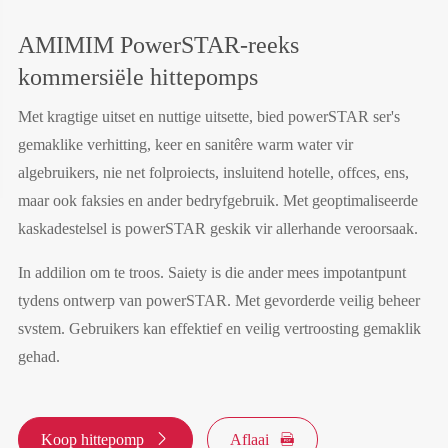
AMIMIM PowerSTAR-reeks
kommersiële hittepomps
Met kragtige uitset en nuttige uitsette, bied powerSTAR ser's
gemaklike verhitting, keer en sanitêre warm water vir
algebruikers, nie net folproiects, insluitend hotelle, offces, ens,
maar ook faksies en ander bedryfgebruik. Met geoptimaliseerde
kaskadestelsel is powerSTAR geskik vir allerhande veroorsaak.
In addilion om te troos. Saiety is die ander mees impotantpunt
tydens ontwerp van powerSTAR. Met gevorderde veilig beheer
svstem. Gebruikers kan effektief en veilig vertroosting gemaklik
gehad.
Koop hittepomp

Aflaai
