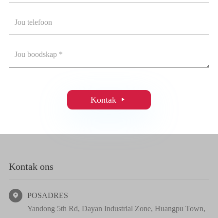
Kontak

Kontak ons
POSADRES

Yandong 5th Rd, Dayan Industrial Zone, Huangpu Town,