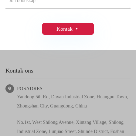
Kontak

Kontak ons
POSADRES

Yandong 5th Rd, Dayan Industrial Zone, Huangpu Town,
Zhongshan City, Guangdong, China
No.1st, West Shilong Avenue, Xintang Village, Shilong
Industrial Zone, Lunjiao Street, Shunde District, Foshan