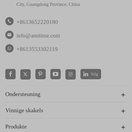
City, Guangdong Province, China
+8613652220180

info@amitime.com

+8613553302119
Volg


Ondersteuning
Vinnige skakels
Produkte