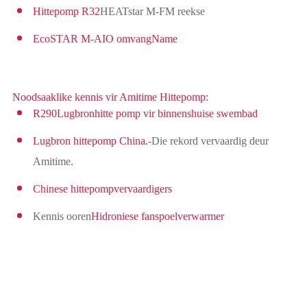
Hittepomp R32
HEATstar M-FM reekse
EcoSTAR M-AIO omvangName
Noodsaaklike kennis vir Amitime Hittepomp:
R290
Lugbronhitte pomp vir binnenshuise swembad
Lugbron hittepomp China.
-Die rekord vervaardig deur
Amitime.
Chinese hittepompvervaardigers
Kennis ooren
Hidroniese fanspoelverwarmer