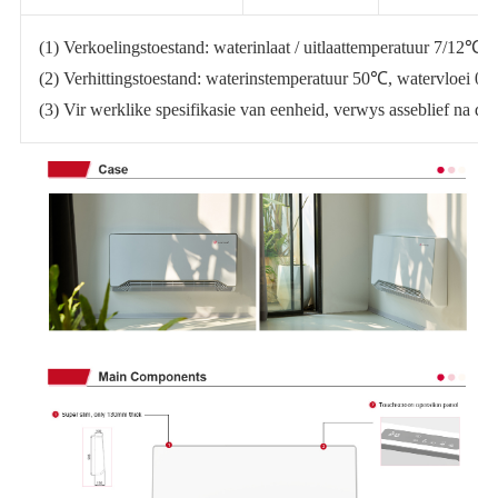
(1) Verkoelingstoestand: waterinlaat / uitlaattemperatuur 7/12℃
(2) Verhittingstoestand: waterinstemperatuur 50℃, watervloei 0,
(3) Vir werklike spesifikasie van eenheid, verwys asseblief na die