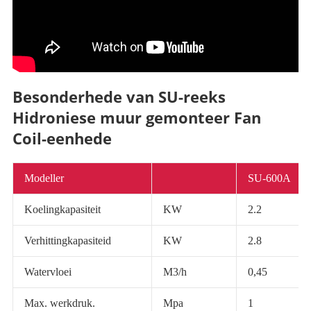
Besonderhede van SU-reeks
Hidroniese muur gemonteer Fan
Coil-eenhede
Modeller
SU-600A
Koelingkapasiteit
KW
2.2
Verhittingkapasiteid
KW
2.8
Watervloei
M3/h
0,45
Max. werkdruk.
Mpa
1