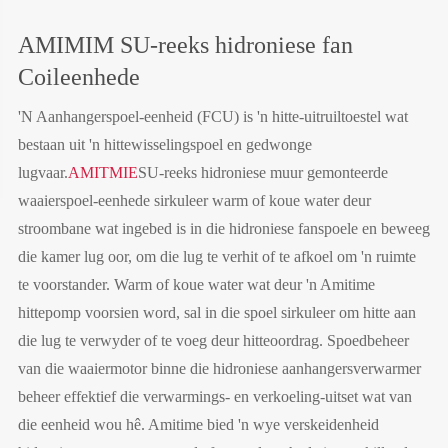
AMIMIM SU-reeks hidroniese fan
Coileenhede
'N Aanhangerspoel-eenheid (FCU) is 'n hitte-uitruiltoestel wat
bestaan uit 'n hittewisselingspoel en gedwonge
lugvaar.
AMITMIE
SU-reeks hidroniese muur gemonteerde
waaierspoel-eenhede sirkuleer warm of koue water deur
stroombane wat ingebed is in die hidroniese fanspoele en beweeg
die kamer lug oor, om die lug te verhit of te afkoel om 'n ruimte
te voorstander. Warm of koue water wat deur 'n Amitime
hittepomp voorsien word, sal in die spoel sirkuleer om hitte aan
die lug te verwyder of te voeg deur hitteoordrag. Spoedbeheer
van die waaiermotor binne die hidroniese aanhangersverwarmer
beheer effektief die verwarmings- en verkoeling-uitset wat van
die eenheid wou hê. Amitime bied 'n wye verskeidenheid