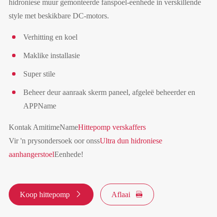
hidroniese muur gemonteerde fanspoel-eenhede in verskillende
style met beskikbare DC-motors.
Verhitting en koel
Maklike installasie
Super stile
Beheer deur aanraak skerm paneel, afgeleë beheerder en
APPName
Kontak AmitimeName
Hittepomp verskaffers
Vir 'n prysondersoek oor onss
Ultra dun hidroniese
aanhangerstoel
Eenhede!
Koop hittepomp

Aflaai
