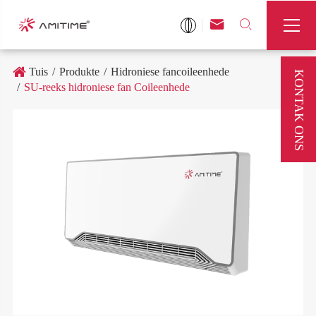



Tuis
Produkte
Hidroniese fancoileenhede
KONTAK ONS
SU-reeks hidroniese fan Coileenhede