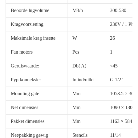
Beoorde lugvolume
M3/h
300-580
Kragvoorsiening
230V / 1 Ph /
Maksimale krag insette
W
26
Fan motors
Pcs
1
Geruiswaarde:
Db( A)
<45
Pyp konneksier
Inlind/uitlet
G 1/2 '
Mounting gate
Mm.
1058.5 × 360
Net dimensies
Mm.
1090 × 130 ×
Pakket dimensies
Mm.
1163 × 584 ×
Net/pakking gewig
Stencils
11/14