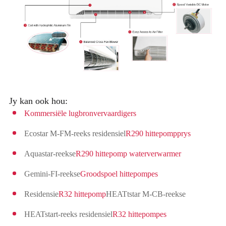
Jy kan ook hou:
Kommersiële lugbronvervaardigers
Ecostar M-FM-reeks residensiel
R290 hittepompprys
Aquastar-reekse
R290 hittepomp waterverwarmer
Gemini-FI-reekse
Groodspoel hittepompes
Residensie
R32 hittepomp
HEATtstar M-CB-reekse
HEATstart-reeks residensiel
R32 hittepompes