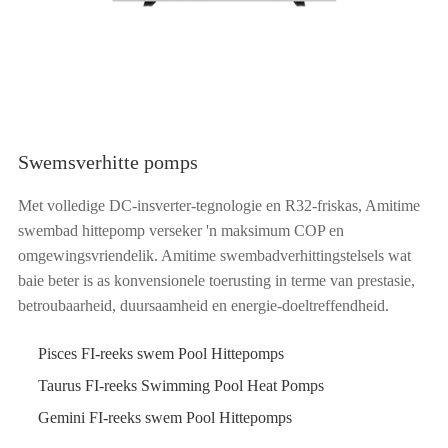
Swemsverhitte pomps
Met volledige DC-insverter-tegnologie en R32-friskas, Amitime
swembad hittepomp verseker 'n maksimum COP en
omgewingsvriendelik. Amitime swembadverhittingstelsels wat
baie beter is as konvensionele toerusting in terme van prestasie,
betroubaarheid, duursaamheid en energie-doeltreffendheid.
Pisces FI-reeks swem Pool Hittepomps
Taurus FI-reeks Swimming Pool Heat Pomps
Gemini FI-reeks swem Pool Hittepomps