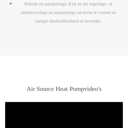
Rebatte en aansporings: Kyk na die regerings- of
nutsbewysings en aansporings om koste te versset en
energie-doeltreffendheid te bevorder.
Air Source Heat Pompvideo's