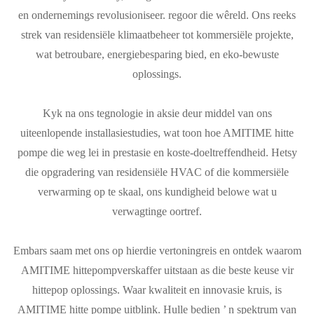
en ondernemings revolusioniseer. regoor die wêreld. Ons reeks
strek van residensiële klimaatbeheer tot kommersiële projekte,
wat betroubare, energiebesparing bied, en eko-bewuste
oplossings.
Kyk na ons tegnologie in aksie deur middel van ons
uiteenlopende installasiestudies, wat toon hoe AMITIME hitte
pompe die weg lei in prestasie en koste-doeltreffendheid. Hetsy
die opgradering van residensiële HVAC of die kommersiële
verwarming op te skaal, ons kundigheid belowe wat u
verwagtinge oortref.
Embars saam met ons op hierdie vertoningreis en ontdek waarom
AMITIME hittepompverskaffer uitstaan as die beste keuse vir
hittepop oplossings. Waar kwaliteit en innovasie kruis, is
AMITIME hitte pompe uitblink. Hulle bedien ’ n spektrum van