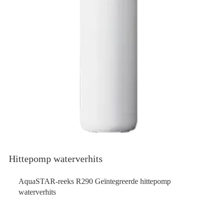
Hittepomp waterverhits
AquaSTAR-reeks R290 Geïntegreerde hittepomp
waterverhits