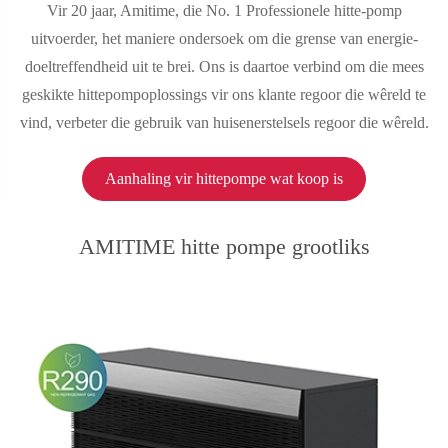
Vir 20 jaar, Amitime, die No. 1 Professionele hitte-pomp
uitvoerder, het maniere ondersoek om die grense van energie-
doeltreffendheid uit te brei. Ons is daartoe verbind om die mees
geskikte hittepompoplossings vir ons klante regoor die wêreld te
vind, verbeter die gebruik van huisenerstelsels regoor die wêreld.
Aanhaling vir hittepompe wat koop is
AMITIME hitte pompe grootliks