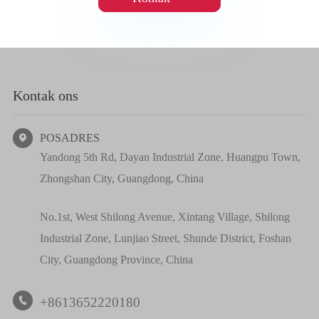
Kontak ons
POSADRES

Yandong 5th Rd, Dayan Industrial Zone, Huangpu Town,
Zhongshan City, Guangdong, China
No.1st, West Shilong Avenue, Xintang Village, Shilong
Industrial Zone, Lunjiao Street, Shunde District, Foshan
City, Guangdong Province, China
+8613652220180
