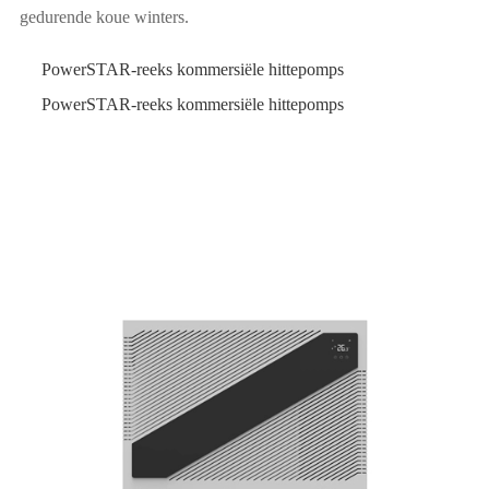
gedurende koue winters.
PowerSTAR-reeks kommersiële hittepomps
PowerSTAR-reeks kommersiële hittepomps