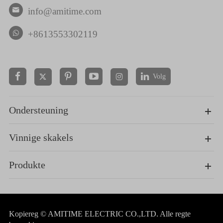
info@amitime.com

+8613553302119
Volg


Ondersteuning
Vinnige skakels
Produkte
Kopiereg ©
AMITIME ELECTRIC CO.,LTD.
Alle regte