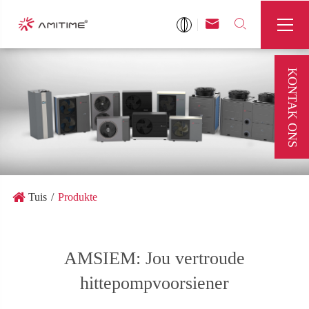



KONTAK ONS
Tuis
Produkte
AMSIEM: Jou vertroude
hittepompvoorsiener