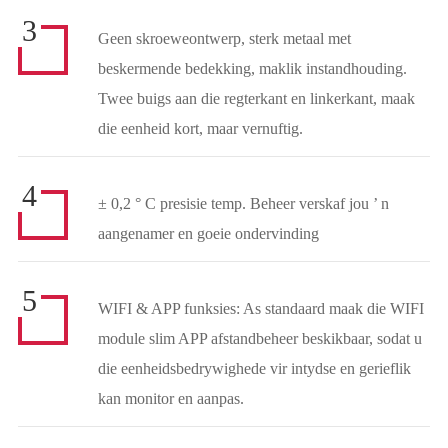
3
Geen skroeweontwerp, sterk metaal met
beskermende bedekking, maklik instandhouding.
Twee buigs aan die regterkant en linkerkant, maak
die eenheid kort, maar vernuftig.
4
± 0,2 ° C presisie temp. Beheer verskaf jou ’ n
aangenamer en goeie ondervinding
5
WIFI & APP funksies: As standaard maak die WIFI
module slim APP afstandbeheer beskikbaar, sodat u
die eenheidsbedrywighede vir intydse en gerieflik
kan monitor en aanpas.