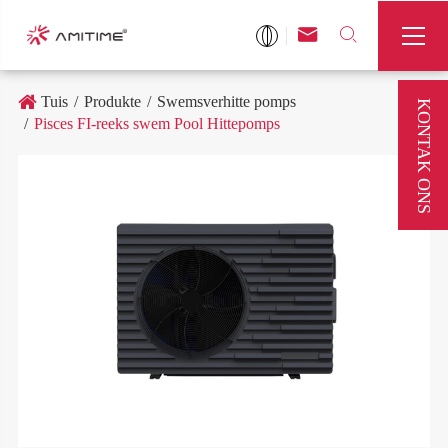



Tuis
Produkte
Swemsverhitte pomps
KONTAK ONS
Pisces FI-reeks swem Pool Hittepomps