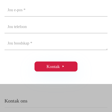
Kontak

Kontak ons