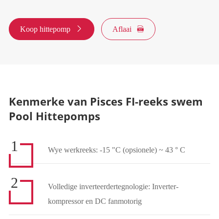
Koop hittepomp

Aflaai

Kenmerke van Pisces FI-reeks swem
Pool Hittepomps
1
Wye werkreeks: -15 "C (opsionele) ~ 43 ° C
2
Volledige inverteerdertegnologie: Inverter-
kompressor en DC fanmotorig