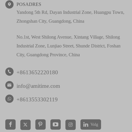
POSADRES

Yandong 5th Rd, Dayan Industrial Zone, Huangpu Town,
Zhongshan City, Guangdong, China
No.1st, West Shilong Avenue, Xintang Village, Shilong
Industrial Zone, Lunjiao Street, Shunde District, Foshan
City, Guangdong Province, China
+8613652220180

info@amitime.com

+8613553302119
Volg

