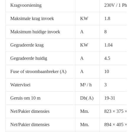
Kragvoorsiening
230V / 1 Ph /
Maksimale krag invoek
KW
1.8
Maksimum huidige invoek
A
8
Gegradeerde krag
KW
1.04
Gegradeerde huidig
A
4.5
Fuse of stroombaanbreker (A)
A
10
Watervloei
M³ / h
3
Geruis om 10 m
Db( A)
19-31
Net/Pakier dimensies
Mm.
823 × 375 × 6
Net/Pakier dimensies
Mm.
894 × 405 × 