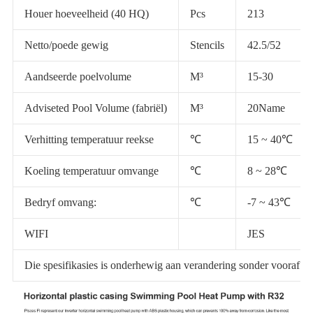
Houer hoeveelheid (40 HQ)
Pcs
213
Netto/poede gewig
Stencils
42.5/52
Aandseerde poelvolume
M³
15-30
Adviseted Pool Volume (fabriël)
M³
20Name
Verhitting temperatuur reekse
℃
15 ~ 40℃
Koeling temperatuur omvange
℃
8 ~ 28℃
Bedryf omvang:
℃
-7 ~ 43℃
WIFI
JES
Die spesifikasies is onderhewig aan verandering sonder vooraf ke