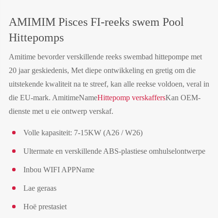
AMIMIM Pisces FI-reeks swem Pool
Hittepomps
Amitime bevorder verskillende reeks swembad hittepompe met
20 jaar geskiedenis, Met diepe ontwikkeling en gretig om die
uitstekende kwaliteit na te streef, kan alle reekse voldoen, veral in
die EU-mark. AmitimeName
Hittepomp verskaffers
Kan OEM-
dienste met u eie ontwerp verskaf.
Volle kapasiteit: 7-15KW (A26 / W26)
Ultermate en verskillende ABS-plastiese omhulselontwerpe
Inbou WIFI APPName
Lae geraas
Hoë prestasiet