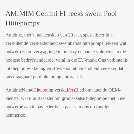
AMIMIM Gemini FI-reeks swem Pool
Hittepomps
Amitime, met 'n nalatenskap van 20 jaar, spesialiseer in 'n
verskillende verskeidenheid swembande hittepompe, elkeen wat
ontwerp is om verwagtinge te oorskry en aan te voldoen aan die
hoogste bedryfstandaarde, veral in die EU-mark. Ons verbintenis
tot diep ontwikkeling en strewe na uitnemendheid verseker dat
ons draagbare pool hittepompe bo-vlak is.
AmitimeName
Hittepomp verskaffers
Bied omvattende OEM-
dienste, wat u in staat stel om grootskaalse hittepompe met u eie
ontwerpe aan te pas. Hier is ’ n paar van ons opstandige
kenmerke: