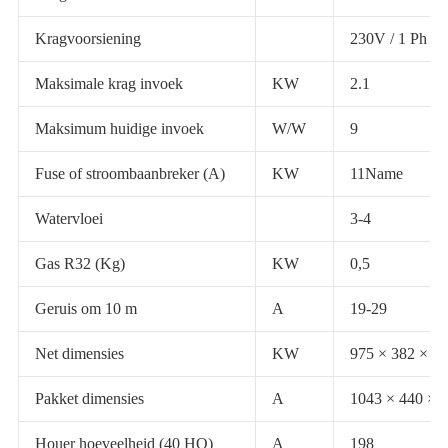
Kragvoorsiening
230V / 1 Ph / 
Maksimale krag invoek
KW
2.1
Maksimum huidige invoek
W/W
9
Fuse of stroombaanbreker (A)
KW
11Name
Watervloei
3-4
Gas R32 (Kg)
KW
0,5
Geruis om 10 m
A
19-29
Net dimensies
KW
975 × 382 × 6
Pakket dimensies
A
1043 × 440 ×
Houer hoeveelheid (40 HQ)
A
198