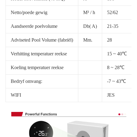
Netto/poede gewig
M³ / h
52/62
Aandseerde poelvolume
Db( A)
21-35
Adviseted Pool Volume (fabriël)
Mm.
28
Verhitting temperatuer reekse
15 ~ 40℃
Koeling temperatuer reekse
8 ~ 28℃
Bedryf omvang:
-7 ~ 43℃
WIFI
JES