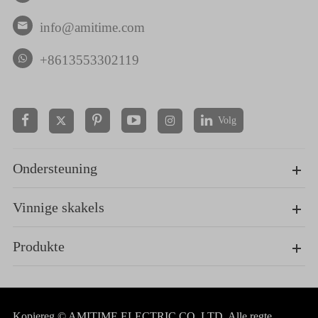
info@amitime.com

+8613553302119
Volg


Ondersteuning
Vinnige skakels
Produkte
Kopiereg ©
AMITIME ELECTRIC CO.,LTD.
Alle regte