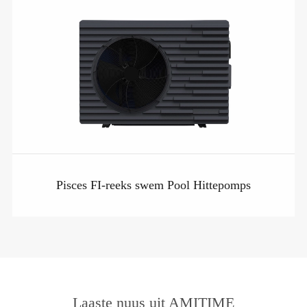
Pisces FI-reeks swem Pool Hittepomps
Laaste nuus uit AMITIME