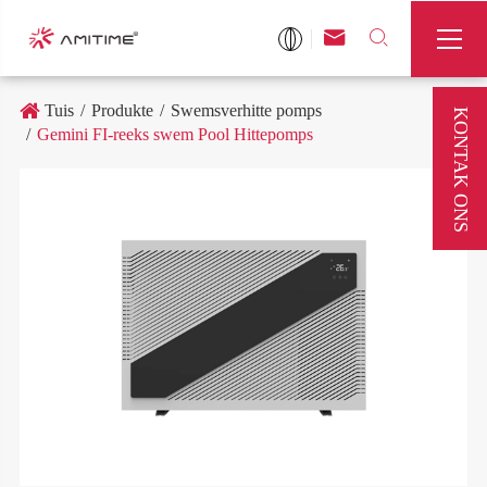



Tuis
Produkte
Swemsverhitte pomps
KONTAK ONS
Gemini FI-reeks swem Pool Hittepomps