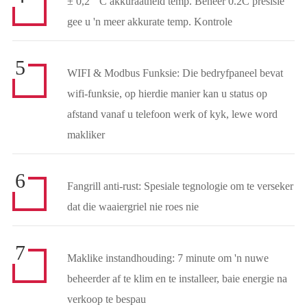
± 0,2 ° C akkuraatheid temp. Beheer 0.2C presisie
gee u 'n meer akkurate temp. Kontrole
5
WIFI & Modbus Funksie: Die bedryfpaneel bevat
wifi-funksie, op hierdie manier kan u status op
afstand vanaf u telefoon werk of kyk, lewe word
makliker
6
Fangrill anti-rust: Spesiale tegnologie om te verseker
dat die waaiergriel nie roes nie
7
Maklike instandhouding: 7 minute om 'n nuwe
beheerder af te klim en te installeer, baie energie na
verkoop te bespau