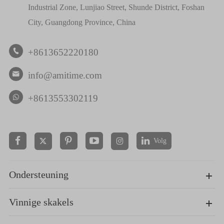
Industrial Zone, Lunjiao Street, Shunde District, Foshan
City, Guangdong Province, China
+8613652220180

info@amitime.com

+8613553302119
Volg


Ondersteuning
Vinnige skakels