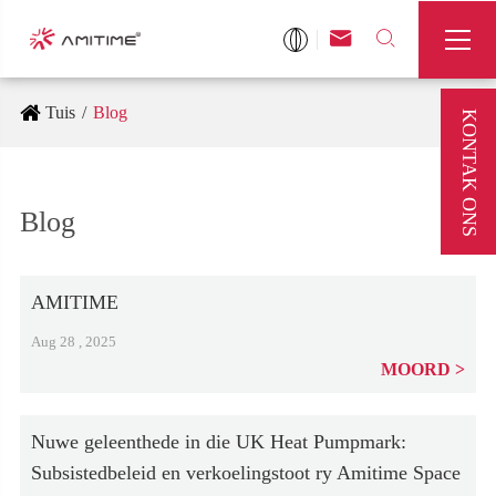



Tuis
Blog
KONTAK ONS
Blog
AMITIME
Aug 28 , 2025
MOORD
Nuwe geleenthede in die UK Heat Pumpmark:
Subsistedbeleid en verkoelingstoot ry Amitime Space