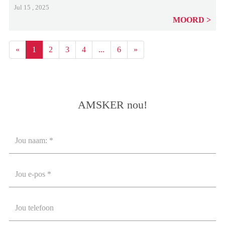
Jul 15 , 2025
MOORD
«
1
2
3
4
...
6
»
AMSKER nou!