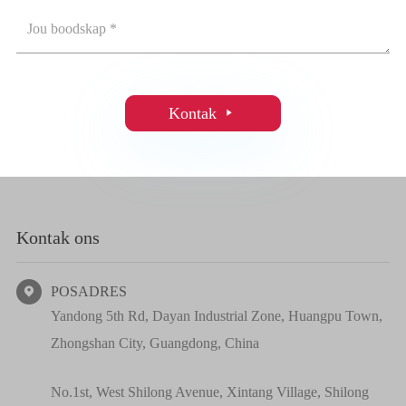
Kontak

Kontak ons
POSADRES

Yandong 5th Rd, Dayan Industrial Zone, Huangpu Town,
Zhongshan City, Guangdong, China
No.1st, West Shilong Avenue, Xintang Village, Shilong