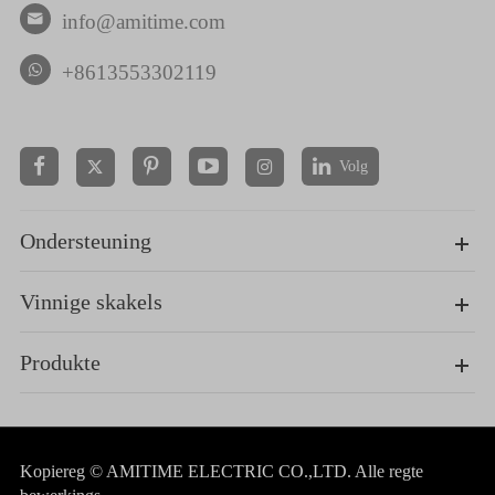
info@amitime.com

+8613553302119
Volg


Ondersteuning
Vinnige skakels
Produkte
Kopiereg ©
AMITIME ELECTRIC CO.,LTD.
Alle regte