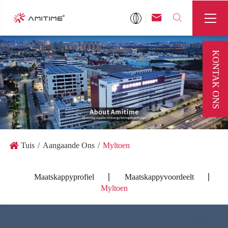



KONTAK ONS
Tuis
Aangaande Ons
Myltoen
Maatskappyprofiel
Maatskappyvoordeelt
Myltoen