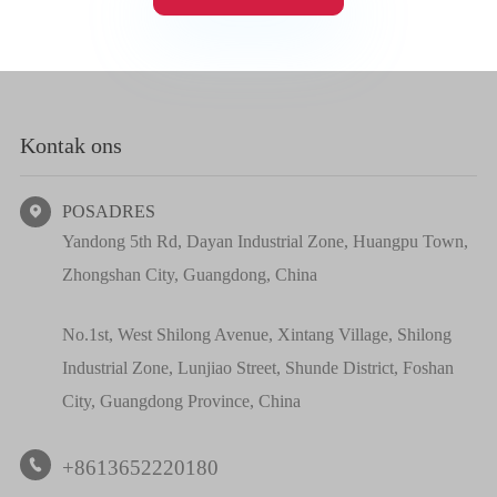
Kontak ons
POSADRES

Yandong 5th Rd, Dayan Industrial Zone, Huangpu Town,
Zhongshan City, Guangdong, China
No.1st, West Shilong Avenue, Xintang Village, Shilong
Industrial Zone, Lunjiao Street, Shunde District, Foshan
City, Guangdong Province, China
+8613652220180
