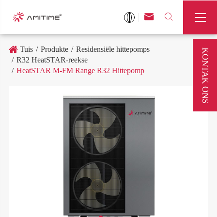



Tuis
Produkte
Residensiële hittepomps
KONTAK ONS
R32 HeatSTAR-reekse
HeatSTAR M-FM Range R32 Hittepomp