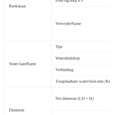
Four-rig-klep EV
Reekskaat
VerwyderName
Tipe
Waterdrukdrup
Water kantName
Verbinding
Toegelaatbare watervloei-min./Rate
Net dimensie (LD × H)
Dimensie