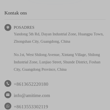
Kontak ons
POSADRES

Yandong 5th Rd, Dayan Industrial Zone, Huangpu Town,
Zhongshan City, Guangdong, China
No.1st, West Shilong Avenue, Xintang Village, Shilong
Industrial Zone, Lunjiao Street, Shunde District, Foshan
City, Guangdong Province, China
+8613652220180

info@amitime.com

+8613553302119