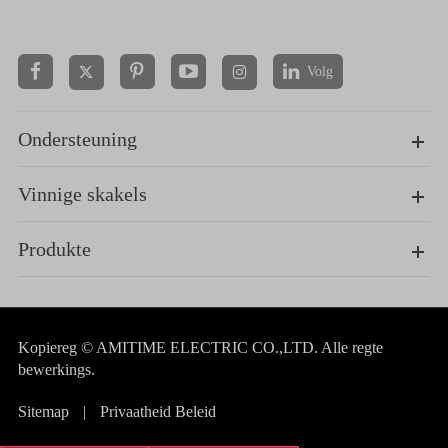
Volg


Ondersteuning
Vinnige skakels
Produkte
Kopiereg ©
AMITIME ELECTRIC CO.,LTD.
Alle regte
bewerkings.
Sitemap
|
Privaatheid Beleid