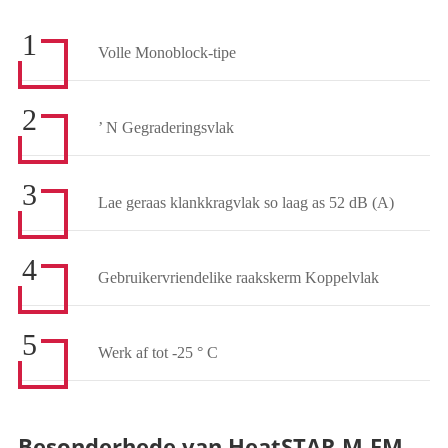
1
Volle Monoblock-tipe
2
’ N Gegraderingsvlak
3
Lae geraas klankkragvlak so laag as 52 dB (A)
4
Gebruikervriendelike raakskerm Koppelvlak
5
Werk af tot -25 ° C
Besonderhede van HeatSTAR M-FM