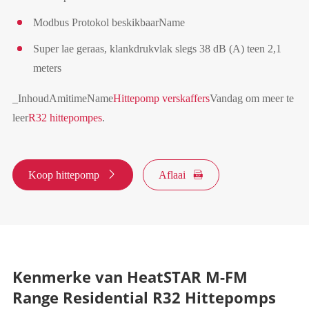
Modbus Protokol beskikbaarName
Super lae geraas, klankdrukvlak slegs 38 dB (A) teen 2,1
meters
_Inhoud
AmitimeName
Hittepomp verskaffers
Vandag om meer te
leer
R32 hittepompes
.
Koop hittepomp

Aflaai

Kenmerke van HeatSTAR M-FM
Range Residential R32 Hittepomps