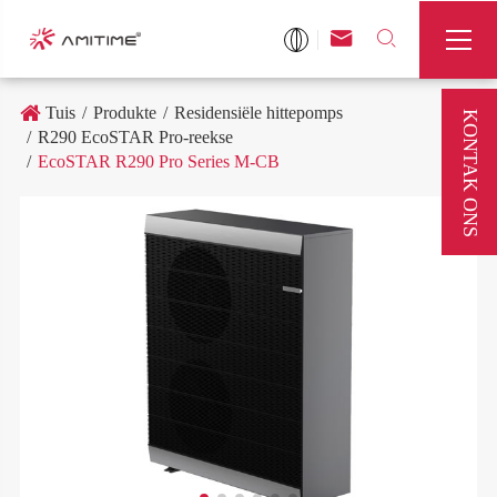



Tuis
Produkte
Residensiële hittepomps
KONTAK ONS
R290 EcoSTAR Pro-reekse
EcoSTAR R290 Pro Series M-CB