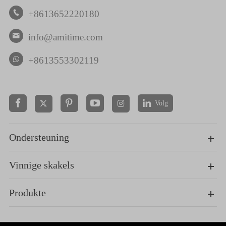
+8613652220180

info@amitime.com

+8613553302119
Volg


Ondersteuning
Vinnige skakels
Produkte