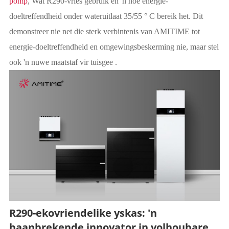
pomp
, Wat R290-vries gebruik en 'n hoë energie-
doeltreffendheid onder wateruitlaat 35/55 ° C bereik het. Dit
demonstreer nie net die sterk verbintenis van AMITIME tot
energie-doeltreffendheid en omgewingsbeskerming nie, maar stel
ook 'n nuwe maatstaf vir tuisgee .
R290-ekovriendelike yskas: 'n
baanbrekende innovator in volhoubare