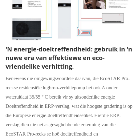
'N energie-doeltreffendheid: gebruik in 'n
nuwe era van effektiewe en eco-
vriendelike verhitting.
Benewens die omgewingsvoordele daarvan, die EcoSTAR Pro-
reekse residensiële lugbron-verhittepomp het ook A onder
wateruitlaat 35/55 ° C bereik vir sy uitsonderlike energie
Doeltreffendheid in ERP-verslag, wat die hoogste gradering is op
die Europese energie-doeltreffendheidsetiket. Hierdie ERP-
verslag dien nie net as gesaghebbende erkenning van die
EcoSTAR Pro-reeks se hoë doeltreffendheid en