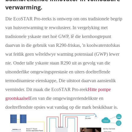
verwarming.
Die EcoSTAR Pro-reeks is ontwerp om ons tradisionele begrip
van huisverwarming te rewolusieer. In vergelyking met
tradisionele yskaste met hoë GWP, lê die kernhoogtepunt
daarvan in die gebruik van R290-friskas, 'n koolwaterstofskas
wat feitlik geen wêreldwye warming potensiaal (GWP) lewer
nie. Onder talle yskaste staan R290 uit as gevolg van die
uitsonderlike omgewingsprestasie en uiters doeltreffende
termodinamiese eienskappe, Die uitstoot daarvan aansienlik
verminder. Dit maak die EcoSTAR Pro-reek
Hitte pompe
grootskaalsel
Een van die omgewingsvriendelikste en
doeltreffendste opsies wat vandag op die mark beskikbaar is.