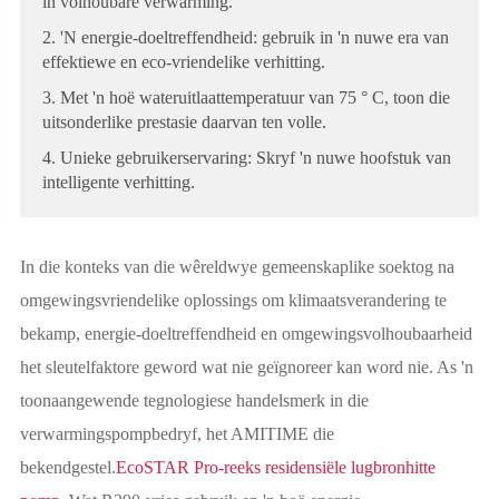
in volhoubare verwarming.
2. 'N energie-doeltreffendheid: gebruik in 'n nuwe era van
effektiewe en eco-vriendelike verhitting.
3. Met 'n hoë wateruitlaattemperatuur van 75 ° C, toon die
uitsonderlike prestasie daarvan ten volle.
4. Unieke gebruikerservaring: Skryf 'n nuwe hoofstuk van
intelligente verhitting.
In die konteks van die wêreldwye gemeenskaplike soektog na
omgewingsvriendelike oplossings om klimaatsverandering te
bekamp, energie-doeltreffendheid en omgewingsvolhoubaarheid
het sleutelfaktore geword wat nie geïgnoreer kan word nie. As 'n
toonaangewende tegnologiese handelsmerk in die
verwarmingspompbedryf, het AMITIME die
bekendgestel.
EcoSTAR Pro-reeks residensiële lugbronhitte