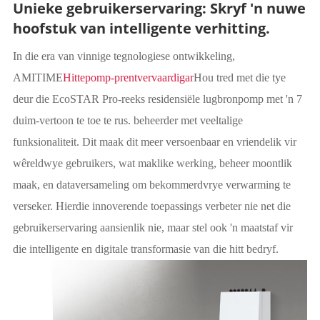
Unieke gebruikerservaring: Skryf 'n nuwe
hoofstuk van intelligente verhitting.
In die era van vinnige tegnologiese ontwikkeling,
AMITIME
Hittepomp-prentvervaardigar
Hou tred met die tye
deur die EcoSTAR Pro-reeks residensiële lugbronpomp met 'n 7
duim-vertoon te toe te rus. beheerder met veeltalige
funksionaliteit. Dit maak dit meer versoenbaar en vriendelik vir
wêreldwye gebruikers, wat maklike werking, beheer moontlik
maak, en dataversameling om bekommerdvrye verwarming te
verseker. Hierdie innoverende toepassings verbeter nie net die
gebruikerservaring aansienlik nie, maar stel ook 'n maatstaf vir
die intelligente en digitale transformasie van die hitt bedryf.