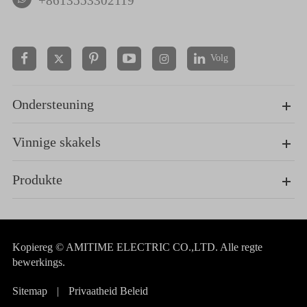
+8613553302119
Volg


Ondersteuning
Vinnige skakels
Produkte
Kopiereg ©
AMITIME ELECTRIC CO.,LTD.
Alle regte
bewerkings.
Sitemap
|
Privaatheid Beleid