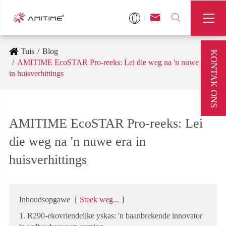



Tuis
Blog
KONTAK ONS
AMITIME EcoSTAR Pro-reeks: Lei die weg na 'n nuwe era
in huisverhittings
AMITIME EcoSTAR Pro-reeks: Lei
die weg na 'n nuwe era in
huisverhittings
Inhoudsopgawe
[
Steek weg...
]
1. R290-ekovriendelike yskas: 'n baanbrekende innovator