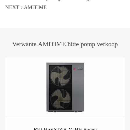
hittepompe in 2025: Omhels die nuwe era
NEXT :
AMITIME
van Green en Lae koolbs
Verwante AMITIME hitte pomp verkoop
R32 HeatSTAR M-HB Range