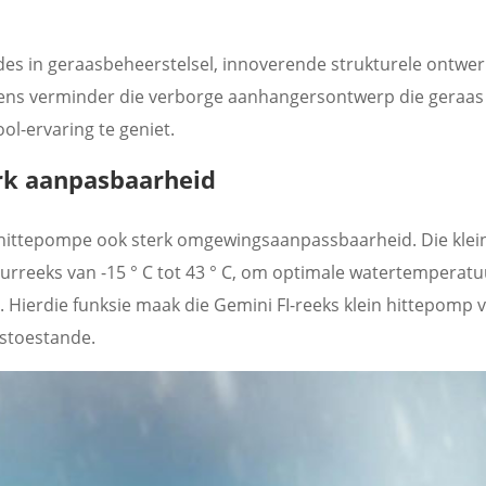
es in geraasbeheerstelsel, innoverende strukturele ontwer
wens verminder die verborge aanhangersontwerp die geraas
l-ervaring te geniet.
rk aanpasbaarheid
ittepompe ook sterk omgewingsaanpassbaarheid. Die klei
rreeks van -15 ° C tot 43 ° C, om optimale watertemperatu
 Hierdie funksie maak die Gemini FI-reeks klein hittepomp v
tstoestande.