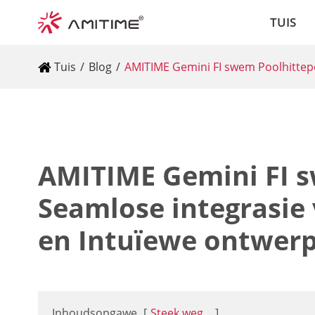
TUIS
Tuis
Blog
AMITIME Gemini FI swem Poolhittep
AMITIME Gemini FI 
Seamlose integrasie
en Intuïewe ontwer
Inhoudsopgawe
[
Steek weg...
]