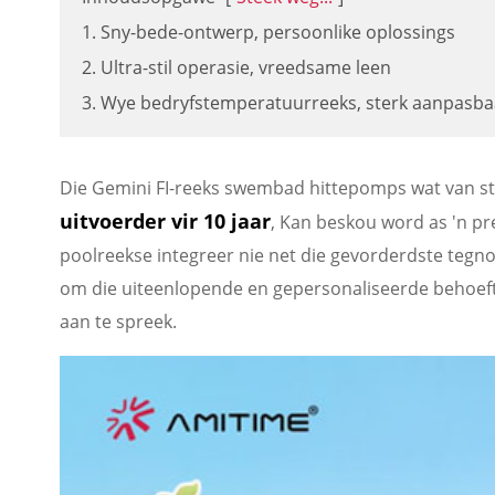
1. Sny-bede-ontwerp, persoonlike oplossings
2. Ultra-stil operasie, vreedsame leen
3. Wye bedryfstemperatuurreeks, sterk aanpasba
Die Gemini FI-reeks swembad hittepomps wat van st
uitvoerder vir 10 jaar
, Kan beskou word as 'n pr
poolreekse integreer nie net die gevorderdste tegn
om die uiteenlopende en gepersonaliseerde behoeft
aan te spreek.