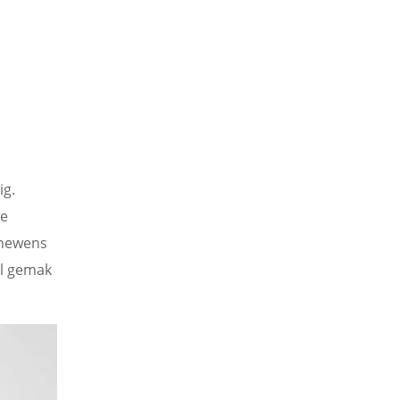
ig.
we
enewens
el gemak