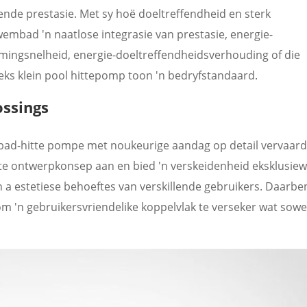
ende prestasie. Met sy hoë doeltreffendheid en sterk
wembad 'n naatlose integrasie van prestasie, energie-
mingsnelheid, energie-doeltreffendheidsverhouding of die
eeks klein pool hittepomp toon 'n bedryfstandaard.
ossings
bad-hitte pompe met noukeurige aandag op detail vervaard
te ontwerpkonsep aan en bied 'n verskeidenheid eksklusie
 a estetiese behoeftes van verskillende gebruikers. Daarb
 om 'n gebruikersvriendelike koppelvlak te verseker wat sow