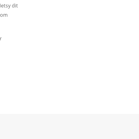
etsy dit
g om
r