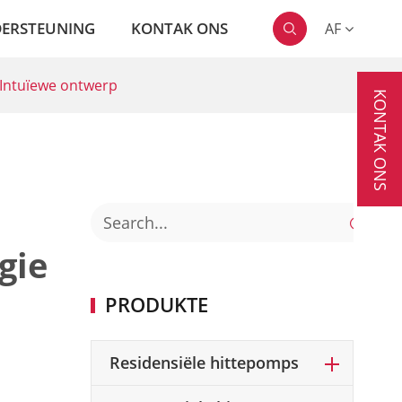
ERSTEUNING
KONTAK ONS
AF

 Intuïewe ontwerp
KONTAK ONS

gie
PRODUKTE
Residensiële hittepomps