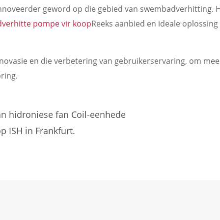
innoveerder geword op die gebied van swembadverhitting. H
erhitte pompe vir koop
Reeks aanbied en ideale oplossin
nnovasie en die verbetering van gebruikerservaring, om mee
ring.
an hidroniese fan Coil-eenhede
 ISH in Frankfurt.