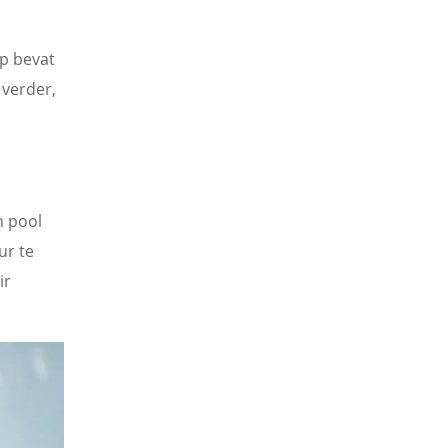
p bevat
 verder,
n pool
ur te
ir