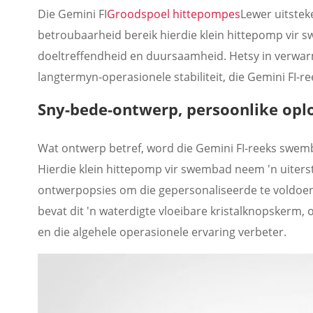
Die Gemini FI
Groodspoel hittepompes
Lewer uitstek
betroubaarheid bereik hierdie klein hittepomp vir s
doeltreffendheid en duursaamheid. Hetsy in verwar
langtermyn-operasionele stabiliteit, die Gemini FI-r
Sny-bede-ontwerp, persoonlike opl
Wat ontwerp betref, word die Gemini FI-reeks swem
Hierdie klein hittepomp vir swembad neem 'n uiters
ontwerpopsies om die gepersonaliseerde te voldoen
bevat dit 'n waterdigte vloeibare kristalknopskerm,
en die algehele operasionele ervaring verbeter.