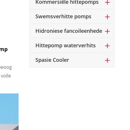
Kommersiële hittepomps
Swemsverhitte pomps
Hidroniese fancoileenhede
Hittepomp waterverhits
omp
Spasie Cooler
 beoog
volle