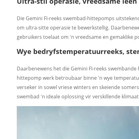
Ultra-stil operasie, vreedsame leen
Die Gemini FI-reeks swembad-hittepomps uitstekend
om ultra-sitte operasie te bewerkstellig. Daarbene
gebruikers toelaat om 'n vreedsame en gemaklike poo
Wye bedryfstemperatuurreeks, ste
Daarbenewens het die Gemini FI-reeks swembande h
hittepomp werk betroubaar binne 'n wye temperatuu
verseker in sowel vriese winters en skeiende somers.
swembad 'n ideale oplossing vir verskillende klimaa