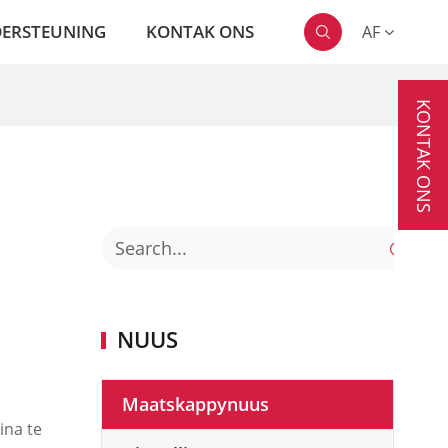
ERSTEUNING
KONTAK ONS
AF

KONTAK ONS

NUUS
Maatskappynuus
ina te