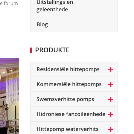
Uitstallings en
le forum
geleenthede
Blog
PRODUKTE
Residensiële hittepomps
Kommersiële hittepomps
Swemsverhitte pomps
Hidroniese fancoileenhede
Hittepomp waterverhits