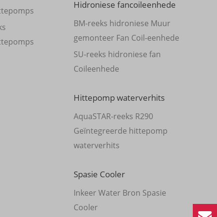
Hidroniese fancoileenhede
ittepomps
BM-reeks hidroniese Muur
ks
gemonteer Fan Coil-eenhede
ittepomps
SU-reeks hidroniese fan
Coileenhede
Hittepomp waterverhits
AquaSTAR-reeks R290
Geïntegreerde hittepomp
waterverhits
Spasie Cooler
Inkeer Water Bron Spasie
Cooler