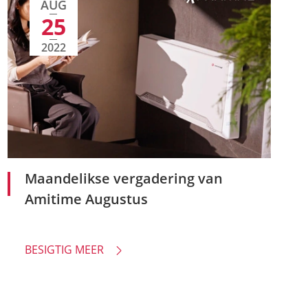
AUG
25
2022
Maandelikse vergadering van
Amitime Augustus
BESIGTIG MEER
