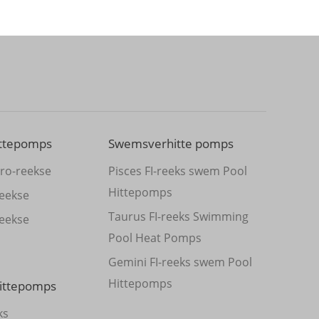
ittepomps
Swemsverhitte pomps
ro-reekse
Pisces FI-reeks swem Pool
Hittepomps
eekse
Taurus FI-reeks Swimming
eekse
Pool Heat Pomps
Gemini FI-reeks swem Pool
Hittepomps
ittepomps
ks