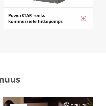
PowerSTAR-reeks

kommersiële hittepomps
mnuus