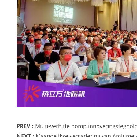
PREV :
Multi-verhitte pomp innoveringstegnol
NEXT :
Maandelikse vergadering van Amitime