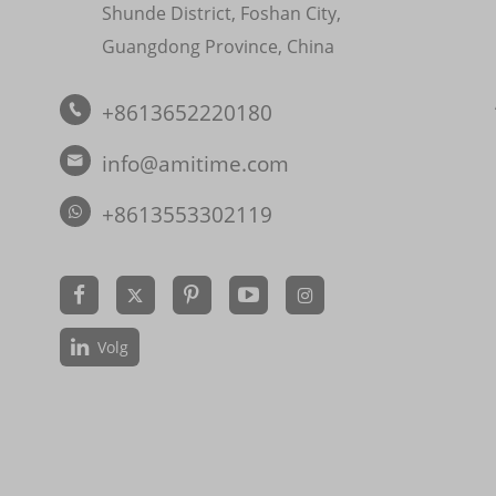
Shunde District, Foshan City,
Guangdong Province, China
+8613652220180

info@amitime.com

+8613553302119


Volg