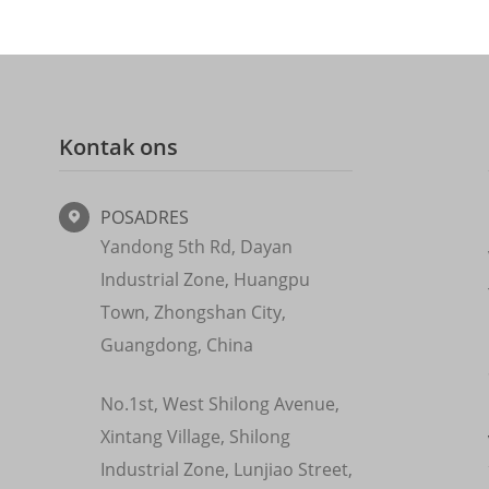
Kontak ons
POSADRES

Yandong 5th Rd, Dayan
Industrial Zone, Huangpu
Town, Zhongshan City,
Guangdong, China
No.1st, West Shilong Avenue,
Xintang Village, Shilong
Industrial Zone, Lunjiao Street,