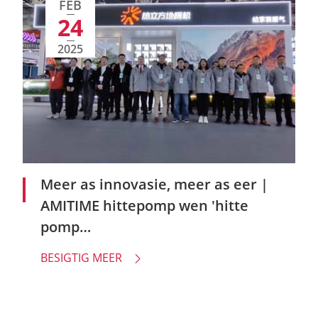
FEB
24
2025
Meer as innovasie, meer as eer |
AMITIME hittepomp wen 'hitte
pomp
innovasieproduktoekenning'
BESIGTIG MEER
