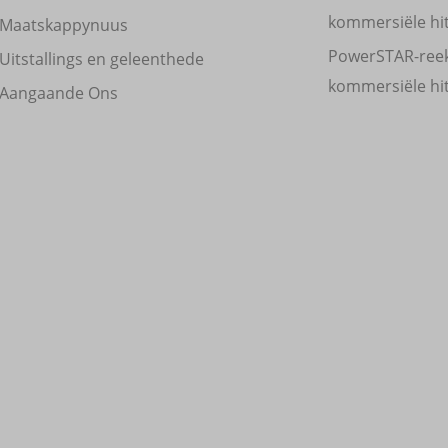
kommersiële h
Maatskappynuus
PowerSTAR-ree
Uitstallings en geleenthede
kommersiële h
Aangaande Ons