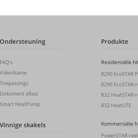
Ondersteuning
Produkte
Residensiële h
FAQ's
VideoName
R290 EcoSTAR P
Toepassings
R290 EcoSTAR-r
Dokument aflaai
R32 HeatSTAR-r
Smart HeatPump
R32 HeatLITE
Kommersiële h
Vinnige skakels
PowerSTAR-ree