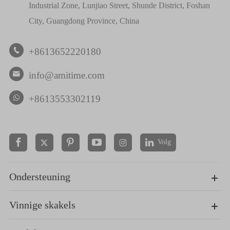
Industrial Zone, Lunjiao Street, Shunde District, Foshan
City, Guangdong Province, China
+8613652220180

info@amitime.com

+8613553302119
Volg


Ondersteuning
Vinnige skakels