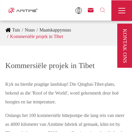



Tuis
Nuus
Maatskappynuus
KONTAK ONS
Kommersiële projek in Tibet
Kommersiële projek in Tibet
Kyk na hierdie pragtige landskap! Die Qinghai-Tibet-plato,
bekend as die 'Roof of the World', word gekenmerk deur hoë
hoogtes en lae temperature.
Onlangs het 100 kommersiële hittepompe die lang reis van meer
as 4000 kilometer van Amitime fabriek af gemaak, klim tot by