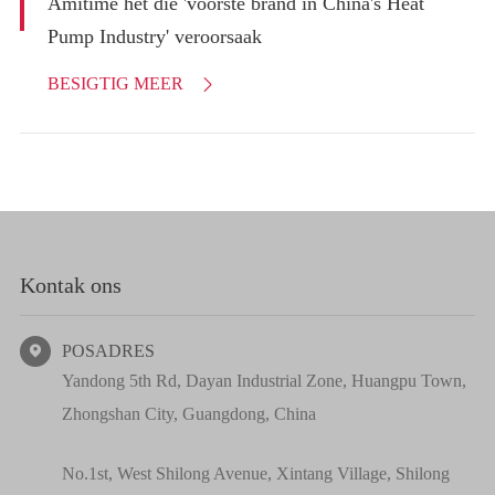
Amitime het die 'voorste brand in China's Heat
Pump Industry' veroorsaak
BESIGTIG MEER

Kontak ons
POSADRES

Yandong 5th Rd, Dayan Industrial Zone, Huangpu Town,
Zhongshan City, Guangdong, China
No.1st, West Shilong Avenue, Xintang Village, Shilong