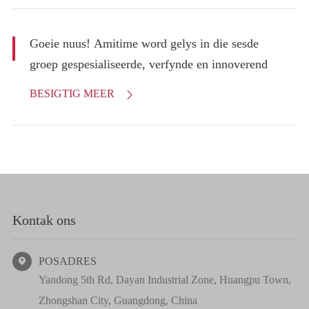
Goeie nuus! Amitime word gelys in die sesde
groep gespesialiseerde, verfynde en innoverend
BESIGTIG MEER

Kontak ons
POSADRES

Yandong 5th Rd, Dayan Industrial Zone, Huangpu Town,
Zhongshan City, Guangdong, China