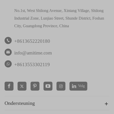
No.1st, West Shilong Avenue, Xintang Village, Shilong
Industrial Zone, Lunjiao Street, Shunde District, Foshan
City, Guangdong Province, China
+8613652220180

info@amitime.com

+8613553302119
Volg


Ondersteuning