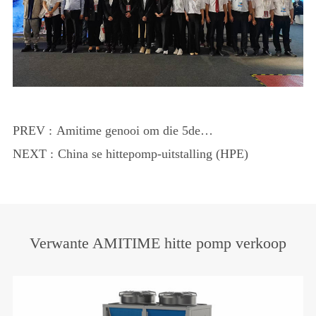
PREV :
Amitime genooi om die 5de
argitektoniese ontwerp- en ingenieurswese
NEXT :
China se hittepomp-uitstalling (HPE)
konferensie by te woon.
Verwante AMITIME hitte pomp verkoop