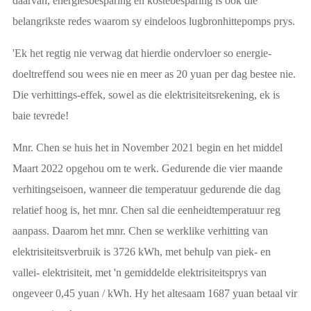
daarvan, energiesbesparing en kostebesparing is ook die
belangrikste redes waarom sy eindeloos lugbronhittepomps prys.
'Ek het regtig nie verwag dat hierdie ondervloer so energie-
doeltreffend sou wees nie en meer as 20 yuan per dag bestee nie.
Die verhittings-effek, sowel as die elektrisiteitsrekening, ek is
baie tevrede!
Mnr. Chen se huis het in November 2021 begin en het middel
Maart 2022 opgehou om te werk. Gedurende die vier maande
verhitingseisoen, wanneer die temperatuur gedurende die dag
relatief hoog is, het mnr. Chen sal die eenheidtemperatuur reg
aanpass. Daarom het mnr. Chen se werklike verhitting van
elektrisiteitsverbruik is 3726 kWh, met behulp van piek- en
vallei- elektrisiteit, met 'n gemiddelde elektrisiteitsprys van
ongeveer 0,45 yuan / kWh. Hy het altesaam 1687 yuan betaal vir