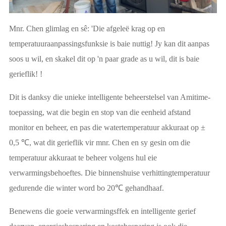
Mnr. Chen glimlag en sê: 'Die afgeleë krag op en
temperatuuraanpassingsfunksie is baie nuttig! Jy kan dit aanpas
soos u wil, en skakel dit op 'n paar grade as u wil, dit is baie
gerieflik! !
Dit is danksy die unieke intelligente beheerstelsel van Amitime-
toepassing, wat die begin en stop van die eenheid afstand
monitor en beheer, en pas die watertemperatuur akkuraat op ±
0,5 ℃, wat dit gerieflik vir mnr. Chen en sy gesin om die
temperatuur akkuraat te beheer volgens hul eie
verwarmingsbehoeftes. Die binnenshuise verhittingtemperatuur
gedurende die winter word bo 20℃ gehandhaaf.
Benewens die goeie verwarmingsffek en intelligente gerief