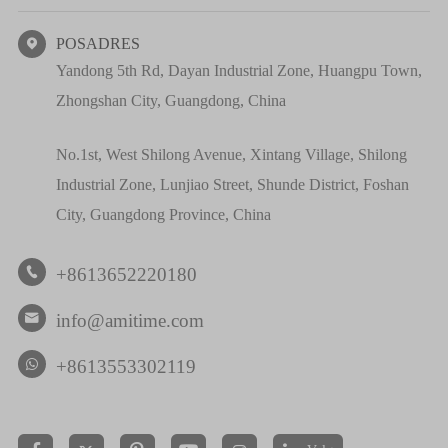
POSADRES

Yandong 5th Rd, Dayan Industrial Zone, Huangpu Town,
Zhongshan City, Guangdong, China
No.1st, West Shilong Avenue, Xintang Village, Shilong
Industrial Zone, Lunjiao Street, Shunde District, Foshan
City, Guangdong Province, China
+8613652220180

info@amitime.com

+8613553302119