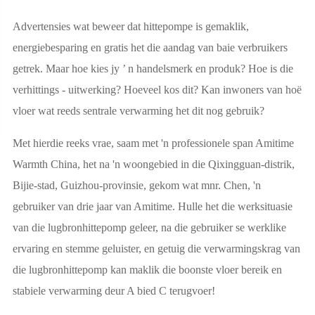
Advertensies wat beweer dat hittepompe is gemaklik,
energiebesparing en gratis het die aandag van baie verbruikers
getrek. Maar hoe kies jy ’ n handelsmerk en produk? Hoe is die
verhittings - uitwerking? Hoeveel kos dit? Kan inwoners van hoë
vloer wat reeds sentrale verwarming het dit nog gebruik?
Met hierdie reeks vrae, saam met 'n professionele span Amitime
Warmth China, het na 'n woongebied in die Qixingguan-distrik,
Bijie-stad, Guizhou-provinsie, gekom wat mnr. Chen, 'n
gebruiker van drie jaar van Amitime. Hulle het die werksituasie
van die lugbronhittepomp geleer, na die gebruiker se werklike
ervaring en stemme geluister, en getuig die verwarmingskrag van
die lugbronhittepomp kan maklik die boonste vloer bereik en
stabiele verwarming deur A bied C terugvoer!