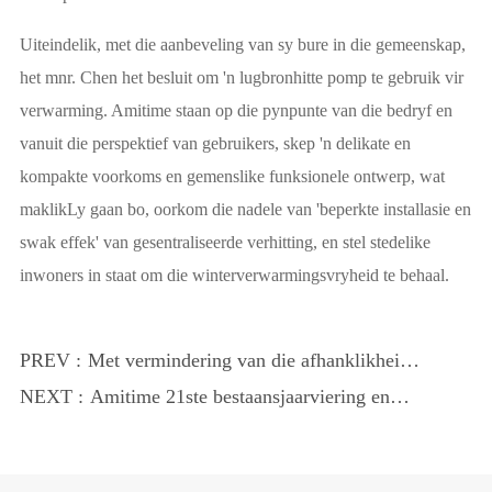
Uiteindelik, met die aanbeveling van sy bure in die gemeenskap,
het mnr. Chen het besluit om 'n lugbronhitte pomp te gebruik vir
verwarming. Amitime staan op die pynpunte van die bedryf en
vanuit die perspektief van gebruikers, skep 'n delikate en
kompakte voorkoms en gemenslike funksionele ontwerp, wat
maklikLy gaan bo, oorkom die nadele van 'beperkte installasie en
swak effek' van gesentraliseerde verhitting, en stel stedelike
inwoners in staat om die winterverwarmingsvryheid te behaal.
PREV :
Met vermindering van die afhanklikheid
van Russiese gas, versnel Eu uitleg van
NEXT :
Amitime 21ste bestaansjaarviering en
die lug na water-inverteerder hittepomp.
2024