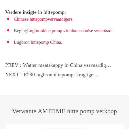
Verdere insigte in hittepomp:
Chinese hittepompvervaardigers
Beging
Lugbronhitte pomp vir binnenshuise swembad
Lugbron hittepomp China.
PREV :
Watter maatskappy in China vervaardig
die beste hittepompe?
NEXT :
R290 lugbronhittepomp: kragtige
gereedskap vir akkwakulture
Verwante AMITIME hitte pomp verkoop