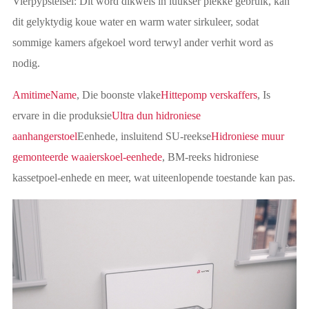
Vierpypstelsel: Dit word dikwels in luukser plekke gebruik, kan
dit gelyktydig koue water en warm water sirkuleer, sodat
sommige kamers afgekoel word terwyl ander verhit word as
nodig.
AmitimeName
, Die boonste vlake
Hittepomp verskaffers
, Is
ervare in die produksie
Ultra dun hidroniese
aanhangerstoel
Eenhede, insluitend SU-reekse
Hidroniese muur
gemonteerde waaierskoel-eenhede
, BM-reeks hidroniese
kassetpoel-enhede en meer, wat uiteenlopende toestande kan pas.