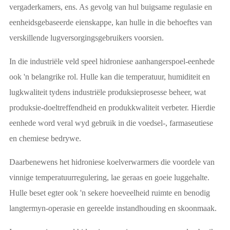
vergaderkamers, ens. As gevolg van hul buigsame regulasie en
eenheidsgebaseerde eienskappe, kan hulle in die behoeftes van
verskillende lugversorgingsgebruikers voorsien.
In die industriële veld speel hidroniese aanhangerspoel-eenhede
ook 'n belangrike rol. Hulle kan die temperatuur, humiditeit en
lugkwaliteit tydens industriële produksieprosesse beheer, wat
produksie-doeltreffendheid en produkkwaliteit verbeter. Hierdie
eenhede word veral wyd gebruik in die voedsel-, farmaseutiese
en chemiese bedrywe.
Daarbenewens het hidroniese koelverwarmers die voordele van
vinnige temperatuurregulering, lae geraas en goeie luggehalte.
Hulle beset egter ook 'n sekere hoeveelheid ruimte en benodig
langtermyn-operasie en gereelde instandhouding en skoonmaak.