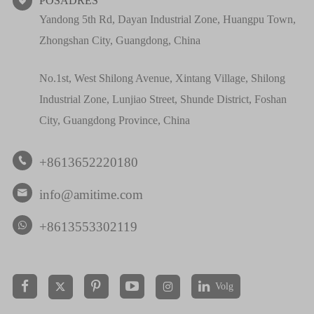
POSADRES

Yandong 5th Rd, Dayan Industrial Zone, Huangpu Town,
Zhongshan City, Guangdong, China
No.1st, West Shilong Avenue, Xintang Village, Shilong
Industrial Zone, Lunjiao Street, Shunde District, Foshan
City, Guangdong Province, China
+8613652220180

info@amitime.com

+8613553302119
Volg

