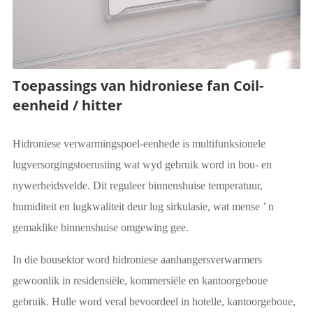
Toepassings van hidroniese fan Coil-
eenheid / hitter
Hidroniese verwarmingspoel-eenhede is multifunksionele
lugversorgingstoerusting wat wyd gebruik word in bou- en
nywerheidsvelde. Dit reguleer binnenshuise temperatuur,
humiditeit en lugkwaliteit deur lug sirkulasie, wat mense ’ n
gemaklike binnenshuise omgewing gee.
In die bousektor word hidroniese aanhangersverwarmers
gewoonlik in residensiële, kommersiële en kantoorgeboue
gebruik. Hulle word veral bevoordeel in hotelle, kantoorgeboue,