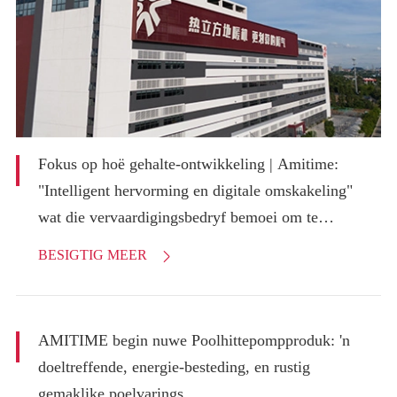
Fokus op hoë gehalte-ontwikkeling | Amitime:
"Intelligent hervorming en digitale omskakeling"
wat die vervaardigingsbedryf bemoei om te
bespoed up en skuifgales
BESIGTIG MEER

AMITIME begin nuwe Poolhittepompproduk: 'n
doeltreffende, energie-besteding, en rustig
gemaklike poelvarings