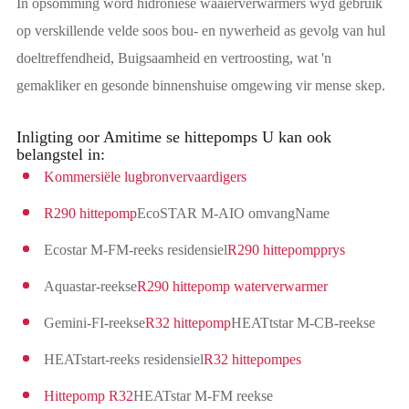
In opsomming word hidroniese waaierverwarmers wyd gebruik
op verskillende velde soos bou- en nywerheid as gevolg van hul
doeltreffendheid, Buigsaamheid en vertroosting, wat 'n
gemakliker en gesonde binnenshuise omgewing vir mense skep.
Inligting oor Amitime se hittepomps U kan ook
belangstel in:
Kommersiële lugbronvervaardigers
R290 hittepomp
EcoSTAR M-AIO omvangName
Ecostar M-FM-reeks residensiel
R290 hittepompprys
Aquastar-reekse
R290 hittepomp waterverwarmer
Gemini-FI-reekse
R32 hittepomp
HEATtstar M-CB-reekse
HEATstart-reeks residensiel
R32 hittepompes
Hittepomp R32
HEATstar M-FM reekse