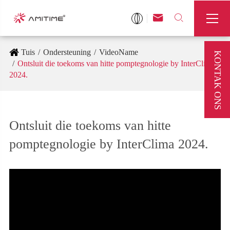



Tuis
Ondersteuning
VideoName
KONTAK ONS
Ontsluit die toekoms van hitte pomptegnologie by InterClima
2024.
Ontsluit die toekoms van hitte
pomptegnologie by InterClima 2024.