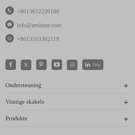
+8613652220180

info@amitime.com

+8613553302119
Volg


Ondersteuning
Vinnige skakels
Produkte