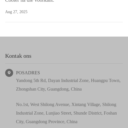
Cooler na die voorkant.
Aug 27, 2025
Kontak ons
POSADRES

Yandong 5th Rd, Dayan Industrial Zone, Huangpu Town,
Zhongshan City, Guangdong, China
No.1st, West Shilong Avenue, Xintang Village, Shilong
Industrial Zone, Lunjiao Street, Shunde District, Foshan
City, Guangdong Province, China