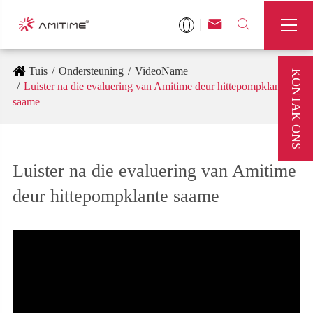



Tuis
Ondersteuning
VideoName
KONTAK ONS
Luister na die evaluering van Amitime deur hittepompklante
saame
Luister na die evaluering van Amitime
deur hittepompklante saame