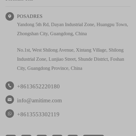
POSADRES

Yandong 5th Rd, Dayan Industrial Zone, Huangpu Town,
Zhongshan City, Guangdong, China
No.1st, West Shilong Avenue, Xintang Village, Shilong
Industrial Zone, Lunjiao Street, Shunde District, Foshan
City, Guangdong Province, China
+8613652220180

info@amitime.com

+8613553302119