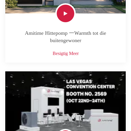
Amitime Hittepomp 一Warmth tot die
buitengewoner
Besigtig Meer