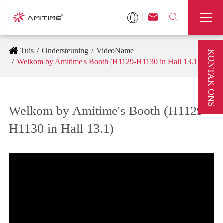



Tuis
Ondersteuning
VideoName
KONTAK ONS
Welkom by Amitime's Booth (H1129-H1130 in Hall 13.1)
Welkom by Amitime's Booth (H1129-
H1130 in Hall 13.1)