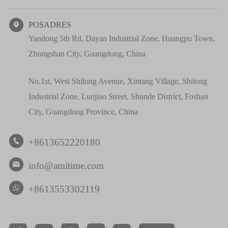
POSADRES

Yandong 5th Rd, Dayan Industrial Zone, Huangpu Town,
Zhongshan City, Guangdong, China
No.1st, West Shilong Avenue, Xintang Village, Shilong
Industrial Zone, Lunjiao Street, Shunde District, Foshan
City, Guangdong Province, China
+8613652220180

info@amitime.com

+8613553302119