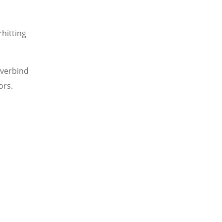
hitting
 verbind
ors.