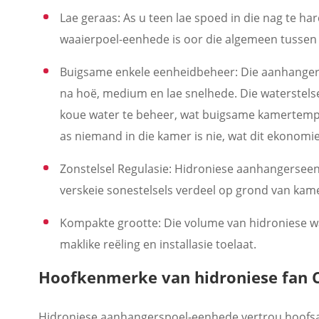
Lae geraas: As u teen lae spoed in die nag te h
waaierpoel-eenhede is oor die algemeen tussen 
Buigsame enkele eenheidbeheer: Die aanhanger
na hoë, medium en lae snelhede. Die waterstel
koue water te beheer, wat buigsame kamertemp
as niemand in die kamer is nie, wat dit ekonom
Zonstelsel Regulasie: Hidroniese aanhangerseenh
verskeie sonestelsels verdeel op grond van kame
Kompakte grootte: Die volume van hidroniese w
maklike reëling en installasie toelaat.
Hoofkenmerke van hidroniese fan 
Hidroniese aanhangerspoel-eenhede vertrou hoofsaakl