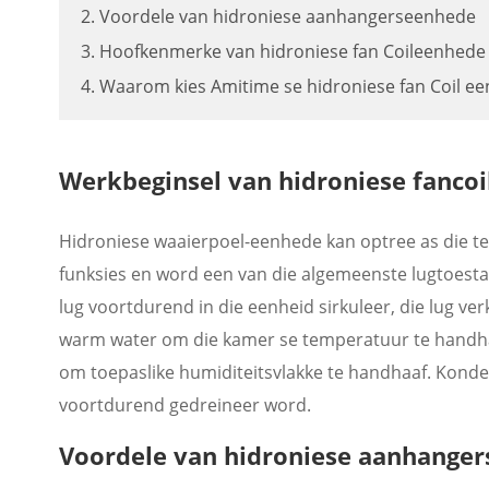
2. Voordele van hidroniese aanhangerseenhede
3. Hoofkenmerke van hidroniese fan Coileenhede
4. Waarom kies Amitime se hidroniese fan Coil e
Werkbeginsel van hidroniese fanco
Hidroniese waaierpoel-eenhede kan optree as die te
funksies en word een van die algemeenste lugtoestan
lug voortdurend in die eenheid sirkuleer, die lug verk
warm water om die kamer se temperatuur te handhaa
om toepaslike humiditeitsvlakke te handhaaf. Konde
voortdurend gedreineer word.
Voordele van hidroniese aanhange