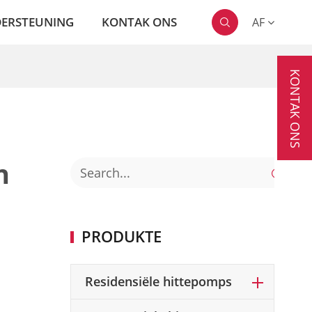
ERSTEUNING
KONTAK ONS
AF

KONTAK ONS
n

PRODUKTE
Residensiële hittepomps