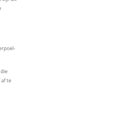
e
erpoel-
 die
af te