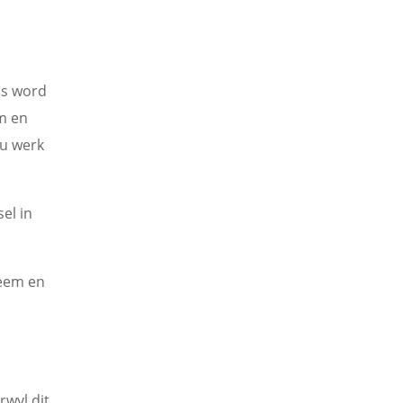
as word
m en
u werk
el in
neem en
rwyl dit