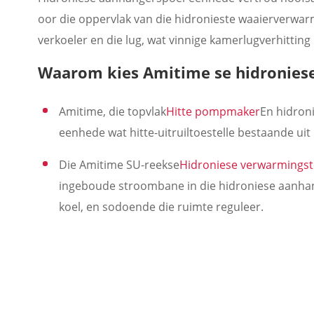
oor die oppervlak van die hidronieste waaierverwarm
verkoeler en die lug, wat vinnige kamerlugverhittin
Waarom kies Amitime se hidroniese
Amitime, die topvlak
Hitte pompmaker
En hidron
eenhede wat hitte-uitruiltoestelle bestaande ui
Die Amitime SU-reekse
Hidroniese verwarmings
ingeboude stroombane in die hidroniese aanhang
koel, en sodoende die ruimte reguleer.