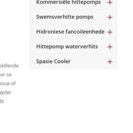
Kommersiële hittepomps
Swemsverhitte pomps
Hidroniese fancoileenhede
Hittepomp waterverhits
Spasie Cooler
skillende
mer se
koue of
wyder
it