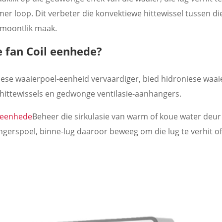
er loop. Dit verbeter die konvektiewe hittewissel tussen di
g moontlik maak.
 fan Coil eenhede?
iese waaierpoel-eenheid vervaardiger, bied hidroniese waai
t hittewissels en gedwonge ventilasie-aanhangers.
teenhede
Beheer die sirkulasie van warm of koue water deur
erspoel, binne-lug daaroor beweeg om die lug te verhit of 