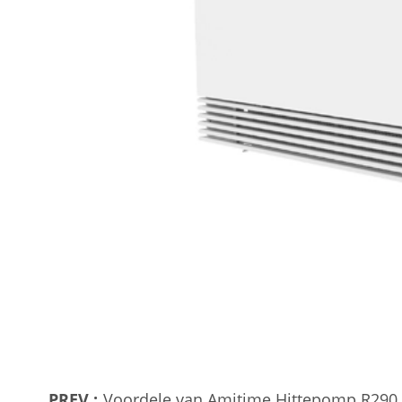
PREV :
Voordele van Amitime Hittepomp R290