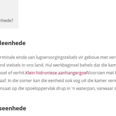
enhede?
ileenhede
rminale einde van lugversorgingstelsels vir geboue met ver
d stelsels in ons land. Hul werkbeginsel behels dat die ka
oel of verhit.
Klein hidroniese aanhangergoel
Voorsien met 
f. In die somer kan die eenheid ook vog uit die kamer ver
nsaat op die spoeloppervlak drup in 'n waterpan, vanwaar d
rseenhede