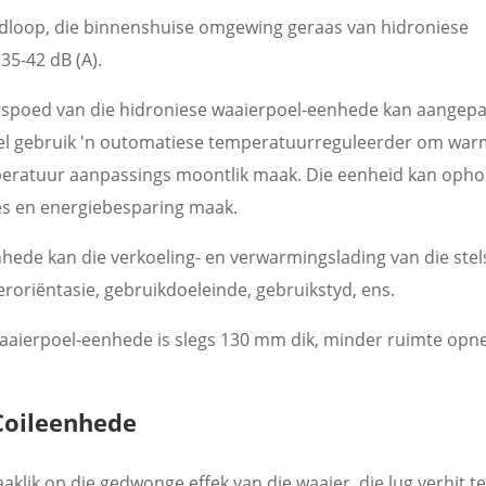
ardloop, die binnenshuise omgewing geraas van hidroniese
35-42 dB (A).
spoed van die hidroniese waaierpoel-eenhede kan aangep
sel gebruik 'n outomatiese temperatuurreguleerder om war
eratuur aanpassings moontlik maak. Die eenheid kan opho
ies en energiebesparing maak.
ede kan die verkoeling- en verwarmingslading van die stels
roriëntasie, gebruikdoeleinde, gebruikstyd, ens.
aaierpoel-eenhede is slegs 130 mm dik, minder ruimte op
Coileenhede
ik op die gedwonge effek van die waaier, die lug verhit te