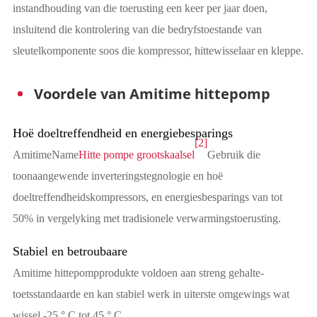
instandhouding van die toerusting een keer per jaar doen,
insluitend die kontrolering van die bedryfstoestande van
sleutelkomponente soos die kompressor, hittewisselaar en kleppe.
Voordele van Amitime hittepomp
Hoë doeltreffendheid en energiebesparings
[2]
AmitimeName
Hitte pompe grootskaalsel
Gebruik die
toonaangewende inverteringstegnologie en hoë
doeltreffendheidskompressors, en energiesbesparings van tot
50% in vergelyking met tradisionele verwarmingstoerusting.
Stabiel en betroubaare
Amitime hittepompprodukte voldoen aan streng gehalte-
toetsstandaarde en kan stabiel werk in uiterste omgewings wat
wissel -25 ° C tot 45 ° C.