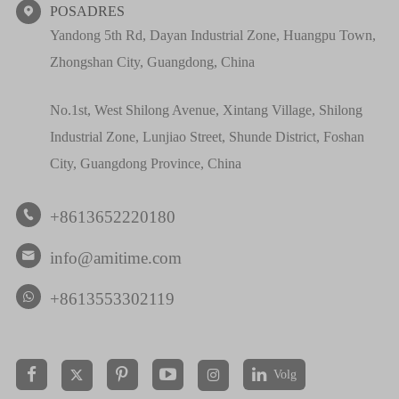
POSADRES

Yandong 5th Rd, Dayan Industrial Zone, Huangpu Town,
Zhongshan City, Guangdong, China
No.1st, West Shilong Avenue, Xintang Village, Shilong
Industrial Zone, Lunjiao Street, Shunde District, Foshan
City, Guangdong Province, China
+8613652220180

info@amitime.com

+8613553302119
Volg

