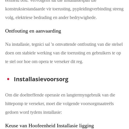
eenheid bou. Vervolgens sal die installasiespan die
konstruksiestandaarde vir toerusting, pypleidingverbinding streng
volg, elektriese bedrading en ander bedrywighede.
Ontfouting en aanvaarding
Na installasie, tegnici sal 'n omvattende ontfouting van die stelsel
doen om stabiele werking van die toerusting en gebruikers te op
te stel oor hoe om opera te verseker dit reg.
Installasievoorsorg
Om die doeltreffende operasie en langtermyngebruik van die
hittepomp te verseker, moet die volgende voorsorgmaatreëls
gedoen word tydens installasie:
Keuse van Hoofeenheid Installasie ligging