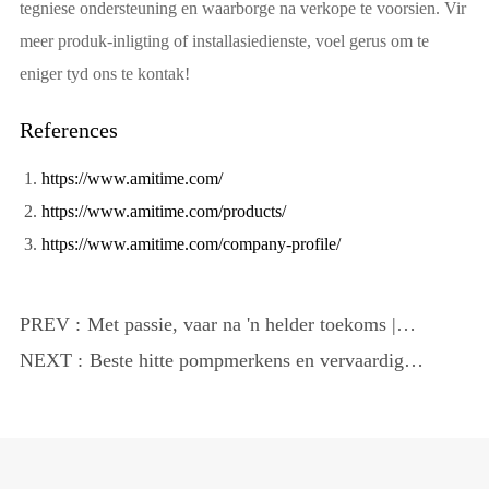
tegniese ondersteuning en waarborge na verkope te voorsien. Vir
meer produk-inligting of installasiedienste, voel gerus om te
eniger tyd ons te kontak!
References
https://www.amitime.com/
https://www.amitime.com/products/
https://www.amitime.com/company-profile/
PREV :
Met passie, vaar na 'n helder toekoms |
Amitime 2024 jaarlikse viering- en
NEXT :
Beste hitte pompmerkens en vervaardigers
toekenningserem
in China.