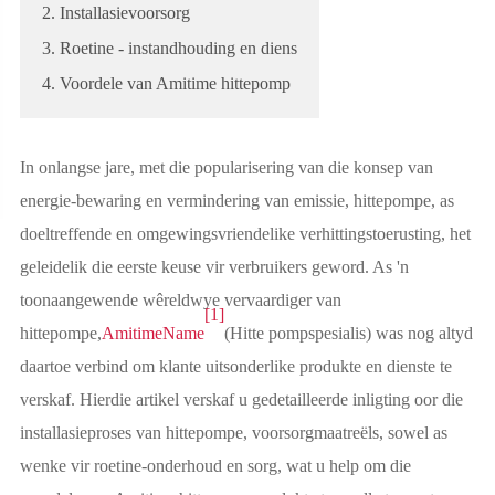
2. Installasievoorsorg
3. Roetine - instandhouding en diens
4. Voordele van Amitime hittepomp
In onlangse jare, met die popularisering van die konsep van
energie-bewaring en vermindering van emissie, hittepompe, as
doeltreffende en omgewingsvriendelike verhittingstoerusting, het
geleidelik die eerste keuse vir verbruikers geword. As 'n
toonaangewende wêreldwye vervaardiger van
[1]
hittepompe,
AmitimeName
(Hitte pompspesialis) was nog altyd
daartoe verbind om klante uitsonderlike produkte en dienste te
verskaf. Hierdie artikel verskaf u gedetailleerde inligting oor die
installasieproses van hittepompe, voorsorgmaatreëls, sowel as
wenke vir roetine-onderhoud en sorg, wat u help om die