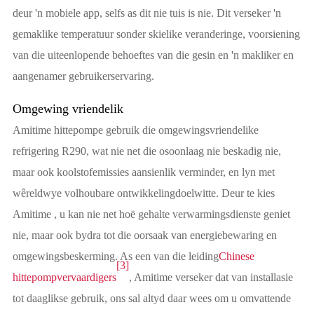
deur 'n mobiele app, selfs as dit nie tuis is nie. Dit verseker 'n
gemaklike temperatuur sonder skielike veranderinge, voorsiening
van die uiteenlopende behoeftes van die gesin en 'n makliker en
aangenamer gebruikerservaring.
Omgewing vriendelik
Amitime hittepompe gebruik die omgewingsvriendelike
refrigering R290, wat nie net die osoonlaag nie beskadig nie,
maar ook koolstofemissies aansienlik verminder, en lyn met
wêreldwye volhoubare ontwikkelingdoelwitte. Deur te kies
Amitime , u kan nie net hoë gehalte verwarmingsdienste geniet
nie, maar ook bydra tot die oorsaak van energiebewaring en
omgewingsbeskerming. As een van die leiding
Chinese
[3]
hittepompvervaardigers
, Amitime verseker dat van installasie
tot daaglikse gebruik, ons sal altyd daar wees om u omvattende