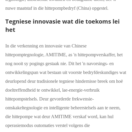
nuwe maatstaf in die hittepompbedryf (China) opgestel.
Tegniese innovasie wat die toekoms lei
het
In die verkenning en innovasie van Chinese
hittepomptegnologie, AMITIME, as 'n hittepompverskaffer, het
nog nooit sy pogings gestaak nie. Dit het 'n navorsings- en
ontwikkelingspan wat bestaan uit voorste bedryfdeskundiges wat
deurlopend deur tradisionele tegniese hindernisse breek om hoë
doeltreffendheid te ontwikkel, lae-energie-verbruik
hittepompstelsels. Deur gevorderde frekwensie-
omskakeltegnologie en intelligente beheerstelsels aan te neem,
die hittepompe wat deur AMITIME verskaf word, kan hul
operasiemodus outomaties verstel volgens die