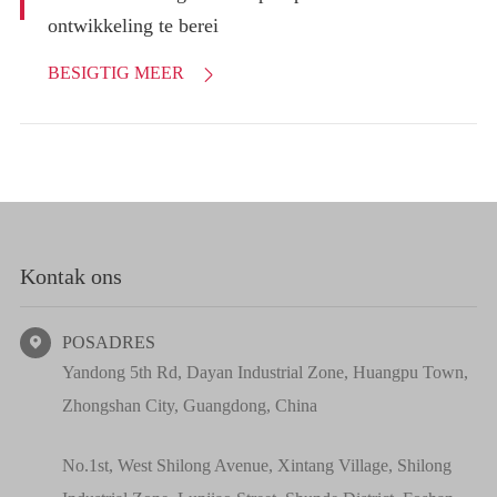
ontwikkeling te berei
BESIGTIG MEER

Kontak ons
POSADRES

Yandong 5th Rd, Dayan Industrial Zone, Huangpu Town,
Zhongshan City, Guangdong, China
No.1st, West Shilong Avenue, Xintang Village, Shilong