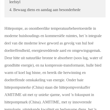
leefstyl
4. Bewaag diens en aandag aan besonderhede
Hittepompe, as onontbeerlike temperatuurbeheertoestelle in
moderne huishoudings en kommersiële ruimtes, het 'n integrale
deel van die moderne lewe geword as gevolg van hul hoë
doeltreffendheid, energiesreddende aard en omgewingsgemak.
Deur hitte uit natuurlike bronne te absorbeer (soos lug, water of
grondhitte energie), en na kompressie-transformasie, hulle bied
warm of koel lug binne, en bereik die herwinning en
doeltreffende omskakeling van energie. Onder baie
hittepompsmerke (China) staan die hittepompverskaffer
AMITIME uit met sy unieke sjarme, word 'n fokuspunt in
hittepompmark (China). AMITIME, met sy innoverende
tegnologie, uitstekende kwaliteit en bedagsame diens, het 'n