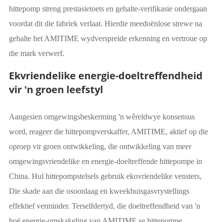
hittepomp streng prestasietoets en gehalte-verifikasie ondergaan
voordat dit die fabriek verlaat. Hierdie meedoënlose strewe na
gehalte het AMITIME wydverspreide erkenning en vertroue op
die mark verwerf.
Ekvriendelike energie-doeltreffendheid
vir 'n groen leefstyl
Aangesien omgewingsbeskerming 'n wêreldwye konsensus
word, reageer die hittepompverskaffer, AMITIME, aktief op die
oproep vir groen ontwikkeling, die ontwikkeling van meer
omgewingsvriendelike en energie-doeltreffende hittepompe in
China. Hul hittepompstelsels gebruik ekovriendelike vensters,
Die skade aan die osoonlaag en kweekhuisgasvrystellings
effektief verminder. Terselfdertyd, die doeltreffendheid van 'n
hoë energie-omskakeling van AMITIME se hittepompe,