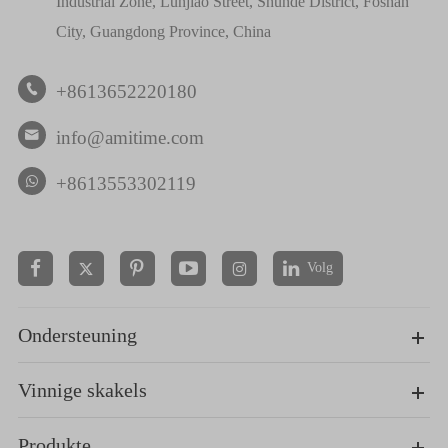
Industrial Zone, Lunjiao Street, Shunde District, Foshan
City, Guangdong Province, China
+8613652220180

info@amitime.com

+8613553302119
Volg


Ondersteuning
Vinnige skakels
Produkte