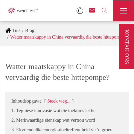



Tuis
Blog
KONTAK ONS
Watter maatskappy in China vervaardig die beste hittepompe?
Watter maatskappy in China
vervaardig die beste hittepompe?
Inhoudsopgawe
[
Steek weg...
]
1. Tegniese innovasie wat die toekoms lei het
2. Merkwaardige eienskap wat vertrou word
3. Ekvriendelike energie-doeltreffendheid vir 'n groen