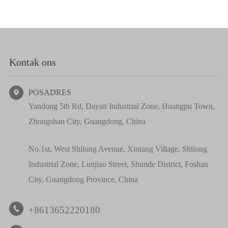
Kontak ons
POSADRES

Yandong 5th Rd, Dayan Industrial Zone, Huangpu Town,
Zhongshan City, Guangdong, China
No.1st, West Shilong Avenue, Xintang Village, Shilong
Industrial Zone, Lunjiao Street, Shunde District, Foshan
City, Guangdong Province, China
+8613652220180
