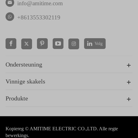
info@amitime.com

+8613553302119
Volg


Ondersteuning
Vinnige skakels
Produkte
Kopiereg ©
AMITIME ELECTRIC CO.,LTD.
Alle regte
bewerkings.