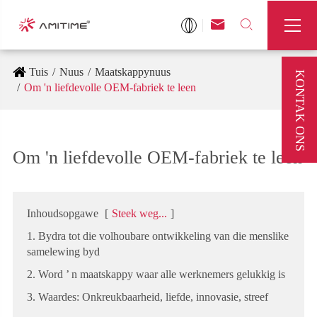



Tuis
Nuus
Maatskappynuus
KONTAK ONS
Om 'n liefdevolle OEM-fabriek te leen
Om 'n liefdevolle OEM-fabriek te leen
Inhoudsopgawe
[
Steek weg...
]
1. Bydra tot die volhoubare ontwikkeling van die menslike
samelewing byd
2. Word ’ n maatskappy waar alle werknemers gelukkig is
3. Waardes: Onkreukbaarheid, liefde, innovasie, streef