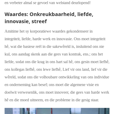
en verbeter almal se gevoel van welstand deurlopend!
Waardes: Onkreukbaarheid, liefde,
innovasie, streef
Amitime het sy korporatiewe waardes gekondenseer in
integriteit, liefde, harde werk en innovasie. Ons moet integriteit
hê, wat die basiese reël in die sakewêreld is, insluitend ons nie
kul, ons aandag skenk aan die gees van kontrak, ens.; ons het
liefde, sodat ons die krag in ons hart sal hê, ons gesin moet liefhê,
ons kollegas liefhê, ons lewe liefhê, Lief vir ons land, lief vir die
wêreld, sodat ons die volhoubare ontwikkeling van ons individue
en onderneming kan besef; ons moet die algemene visie en
doelwit verwesenlik, ons moet innoveer, die gees van harde werk
hê en die moed uitneem, en die probleme in die gesig staar.