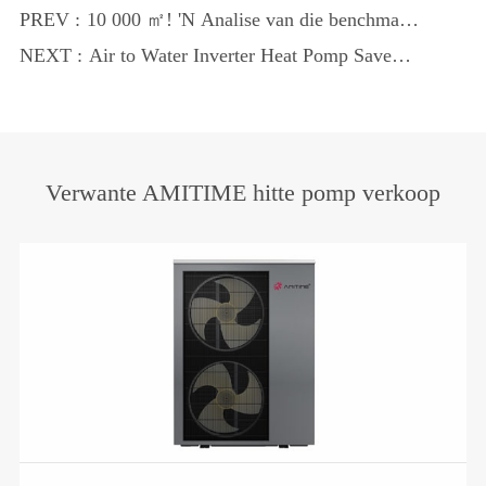
PREV :
10 000 ㎡! 'N Analise van die benchmark-
saak vir die "Amitime Beste
NEXT :
Air to Water Inverter Heat Pomp Save
toepassingstoekenning vir hitte pomp
75% van energie, dit het 'n helder
sentrale verhitting"
toekoms
Verwante AMITIME hitte pomp verkoop